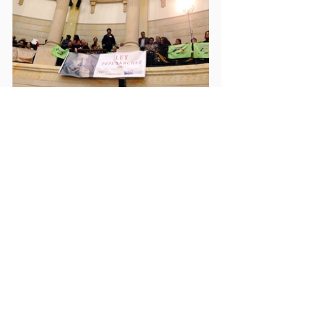
La gesta no fue fácil. Como bien expresó 
Mitrotti, “
hacer una ley siendo artistas es 
como cruzar el desierto del Sahara a pie
”. 
Tuvieron que aprender el lenguaje jurídico, 
movilizarse políticamente y generar 
consensos en una industria dispersa. Pero el 
resultado es hoy un modelo ejemplar que 
inspira a otros países de la región.
Mirando hacia el futuro
A ocho años de su sanción, la Ley Pepe 
Sánchez se proyecta como 
una conquista 