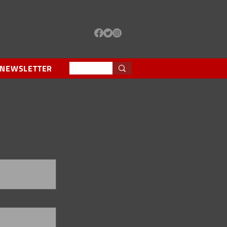
or y la Justa Remuneración
 en todo el mundo.
 NEWSLETTER