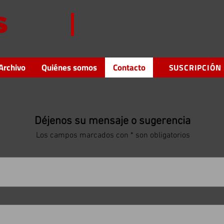
Defendiendo el Derecho de Aut
para los Autores Audiovisuales
Archivo
Quiénes somos
Contacto
SUSCRIPCIÓN
Déjenos su mensaje o sugerencia
Los campos marcados con * son obligatorios