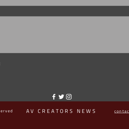
t
AV CREATORS NEWS
served
conta