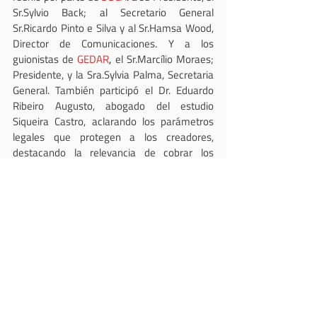
Sr.Sylvio Back; al Secretario General 
Sr.Ricardo Pinto e Silva y al Sr.Hamsa Wood, 
Director de Comunicaciones. Y a los 
guionistas de 
GEDAR
, 
el Sr.Marcílio Moraes; 
Presidente, y la Sra.Sylvia Palma, Secretaria 
General. También participó el Dr. Eduardo 
Ribeiro Augusto, abogado del estudio 
Siqueira Castro, aclarando los parámetros 
legales que protegen a los creadores, 
destacando la relevancia de cobrar los 
Derechos de Autor como principal insumo 
financiero, compartido por todos, para 
fortalecer la economía creativa de un país.
DASC
DBCA
Brazil
GEDAR
Brasilia
Brasilia Film Festival
América Latina y el Caribe
Videos
VideoFeed
Entradas recientes
Ver todo