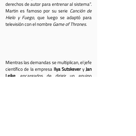
derechos de autor para entrenar al sistema”. 
Martin es famoso por su serie 
Canción de 
Hielo y Fuego
, que luego se adaptó para 
televisión con el nombre 
Game of Thrones
.
Mientras las demandas se multiplican, el jefe 
científico de la empresa 
Ilya Sutskever
 y 
Jan 
Leike
, encargados de dirigir un equipo 
dedicado a la seguridad de la inteligencia 
artificial en OpenAI han dimitido a mediados 
de mayo.
Ambas renuncias encendieron las alarmas y 
generaron preocupación con respecto al 
compromiso de OpenAI para garantizar que 
la IA no destruya el mundo.