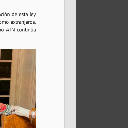
ión de esta ley 
omo extranjeros, 
mo ATN continúa 