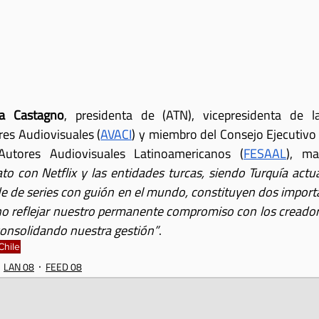
la Castagno
, presidenta de (ATN), vicepresidenta de l
res Audiovisuales (
AVACI
) y miembro del Consejo Ejecutivo 
utores Audiovisuales Latinoamericanos (
FESAAL
), ma
ato con Netflix y las entidades turcas, siendo Turquía actua
 de series con guión en el mundo, constituyen dos importa
o reflejar nuestro permanente compromiso con los creador
consolidando nuestra gestión”
.
Chile
LAN 08
FEED 08