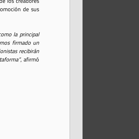
e los creadores 
romoción de sus 
omo la principal 
emos firmado un 
nistas recibirán 
ataforma”
, afirmó 