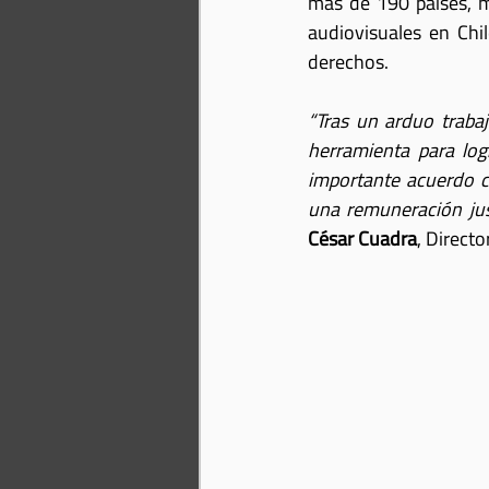
más de 190 países, m
audiovisuales en Chi
derechos.
“Tras un arduo trabaj
herramienta para log
importante acuerdo co
una remuneración just
César Cuadra
, Direct