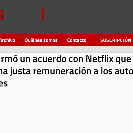
Defendiendo el Derecho de Aut
para los Autores Audiovisuales
Archivo
Quiénes somos
Contacto
SUSCRIPCIÓN
firmó un acuerdo con Netflix que
na justa remuneración a los aut
es