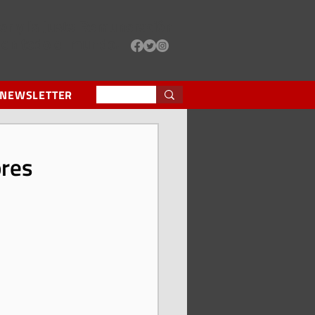
or y la Justa Remuneración
 en todo el mundo.
 NEWSLETTER
ores