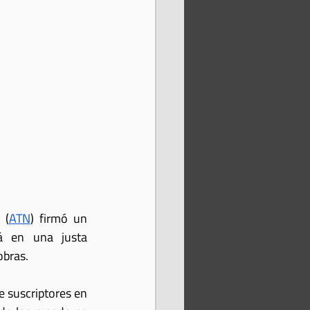
 (
ATN
) firmó un 
á en una justa 
obras.
 suscriptores en 