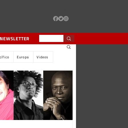
or y la Justa Remuneración
 en todo el mundo.
 NEWSLETTER
cífico
Europa
Videos