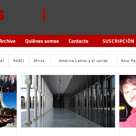
Defendiendo el Derecho de Aut
para los Autores Audiovisuales
Archivo
Quiénes somos
Contacto
SUSCRIPCIÓN
tal
AVACI
África
América Latina y el caribe
Asia-Pa