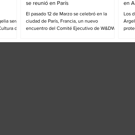
se reunió en París
en A
El pasado 12 de Marzo se celebró en la
Los d
elia será
ciudad de París, Francia, un nuevo
Argel
Cultura de
encuentro del Comité Ejecutivo de W&DW,
prote
con vistas a la...
africa