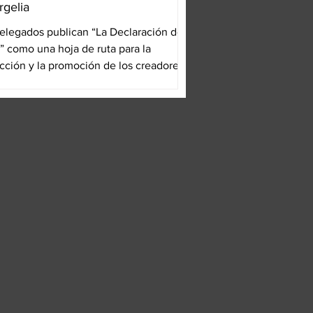
rgelia
elegados publican “La Declaración de
” como una hoja de ruta para la
cción y la promoción de los creadores
nos. El...