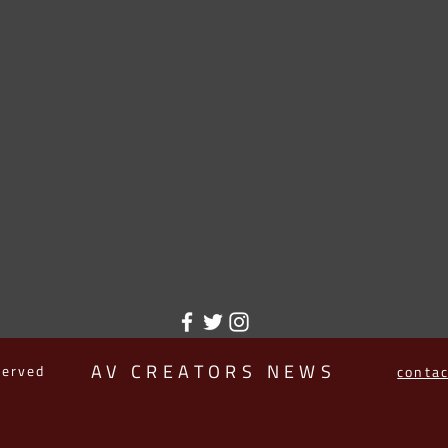
AV CREATORS NEWS
served
conta