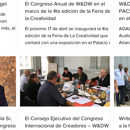
gel
El Congreso Anual de W&DW en el
W&DW
marco de la 4ta edición de la Feria de
PACS
 de
la Creatividad
en e
eron
 más, el
El próximo 17 de abril se inaugurará la 4ta
ADAL 
edición de la Feria de La Creatividad que
Audi
contará con una exposición en el Palacio de
Alian
Cultura...
Guion
ia Sr.
El Consejo Ejecutivo del Congreso
Writ
ongreso
Internacional de Creadores – W&DW –
a la