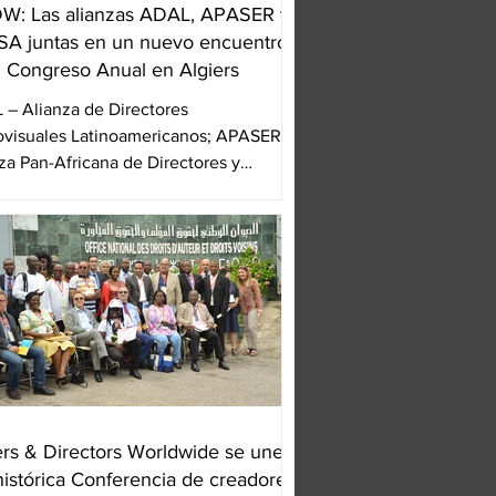
: Las alianzas ADAL, APASER y
A juntas en un nuevo encuentro
l Congreso Anual en Algiers
– Alianza de Directores
ovisuales Latinoamericanos; APASER –
za Pan-Africana de Directores y
istas junto a PACSA –...
ers & Directors Worldwide se unen
 histórica Conferencia de creadores