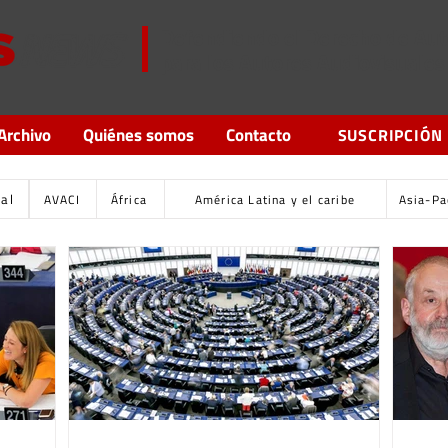
Defendiendo el Derecho de Aut
para los Autores Audiovisuales
Archivo
Quiénes somos
Contacto
SUSCRIPCIÓN
tal
AVACI
África
América Latina y el caribe
Asia-Pa