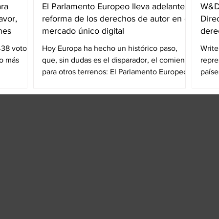
ra
El Parlamento Europeo lleva adelante la
W&DW
avor,
reforma de los derechos de autor en el
Dire
nes
mercado único digital
dere
438 votos
Hoy Europa ha hecho un histórico paso,
Write
so más
que, sin dudas es el disparador, el comienzo
repre
para otros terrenos: El Parlamento Europeo
paíse
ha...
un ll