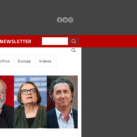
or y la Justa Remuneración
 en todo el mundo.
 NEWSLETTER
cífico
Europa
Videos