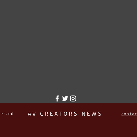
AV CREATORS NEWS
served
conta