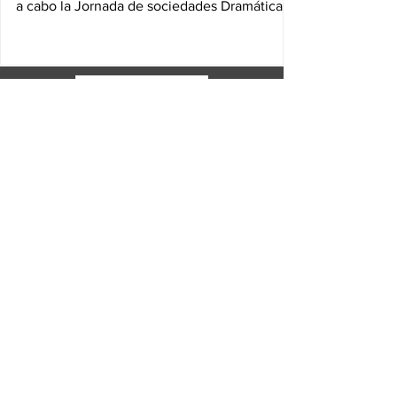
a cabo la Jornada de sociedades Dramáticas,
Literarias y...
AV Spotlight
AV Talks
AV Digital
AVACI
África
América Latina y el caribe
Asia-Pacífico