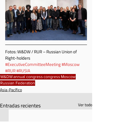
Fotos: W&DW / RUR – Russian Union of 
Right-holders
#ExecutiveCommitteeMeeting
#Moscow
#RUR
#RUSIA
W&DW
annual congress
congress
Moscow
Russian Federation
Asia-Pacífico
Entradas recientes
Ver todo