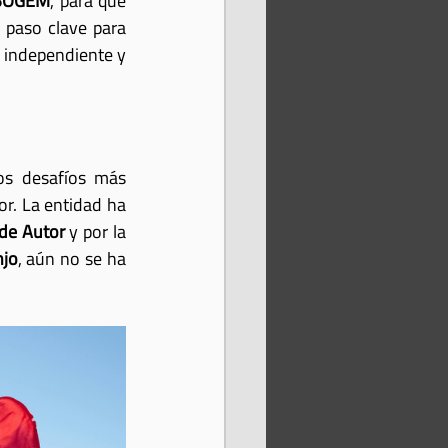
SOGEM
, para que 
 paso clave para 
 independiente y 
os desafíos más 
r. La entidad ha 
 de Autor
 y por la 
njo
, aún no se ha 