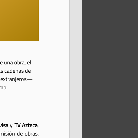
e una obra, el 
as cadenas de 
 extranjeros— 
omo 
visa
 y 
TV Azteca
, 
misión de obras. 