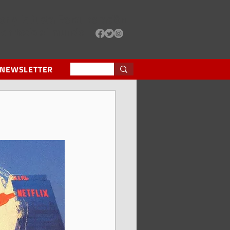
or y la Justa Remuneración
 en todo el mundo.
 NEWSLETTER