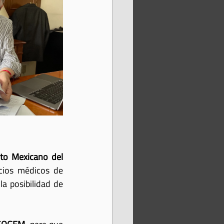
uto Mexicano del 
cios médicos de 
a posibilidad de 