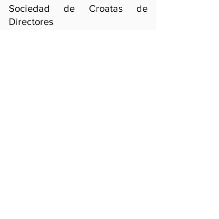
Sociedad de Croatas de 
Directores
#Campaigns
#CroatianAuthors
#CroatianNationalTelevision
Croatia
DHFR
Europa
Entradas recientes
Ver todo