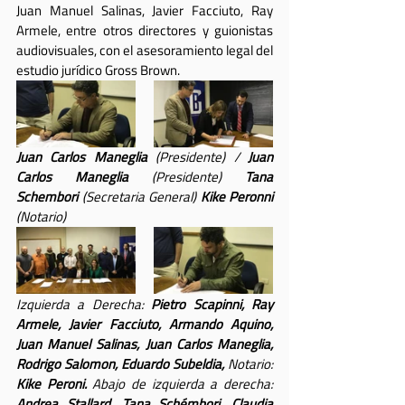
Juan Manuel Salinas, Javier Facciuto, Ray 
Armele, entre otros directores y guionistas 
audiovisuales, con el asesoramiento legal del 
estudio jurídico Gross Brown.
Juan Carlos Maneglia
 (Presidente) / 
Juan 
Carlos Maneglia
 (Presidente) 
Tana 
Schembori
 (Secretaria General) 
Kike Peronni
(Notario)
Izquierda a Derecha:
 Pietro Scapinni, Ray 
Armele, Javier Facciuto, Armando Aquino, 
Juan Manuel Salinas, Juan Carlos Maneglia, 
Rodrigo Salomon, Eduardo Subeldia,
 Notario: 
Kike Peroni.
 Abajo de izquierda a derecha: 
Andrea Stallard, Tana Schémbori, Claudia 