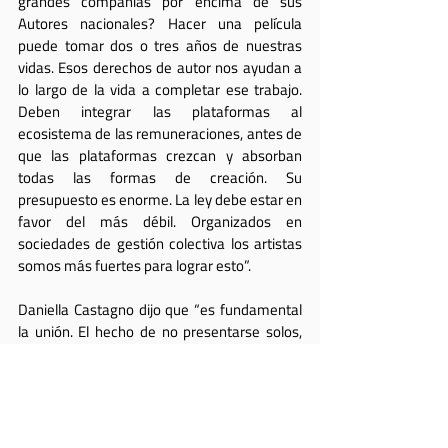
grandes compañías por encima de sus 
Autores nacionales? Hacer una película 
puede tomar dos o tres años de nuestras 
vidas. Esos derechos de autor nos ayudan a 
lo largo de la vida a completar ese trabajo. 
Deben integrar las plataformas al 
ecosistema de las remuneraciones, antes de 
que las plataformas crezcan y absorban 
todas las formas de creación. Su 
presupuesto es enorme. La ley debe estar en 
favor del más débil. Organizados en 
sociedades de gestión colectiva los artistas 
somos más fuertes para lograr esto”.
Daniella Castagno dijo que “es fundamental 
la unión. El hecho de no presentarse solos, 
sino amparados. La fuerza que tuvimos para 
conseguir nuestro proyecto de ley fue la 
llegada de las entidades internacionales que 
nos fueron a apoyar a Chile, como 
ARGENTORES
 y 
AGADU
, los que luego 